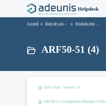
Passer au contenu principal
Helpdesk
Accueil
Base de connaissances
Produits retirés de la vente
ARF50-51 (4)
Quick Start : version 1.0
ARF50-51 Configuration Manager Softw