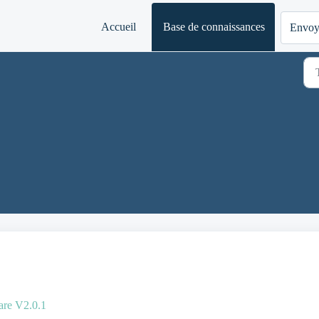
Accueil
Base de connaissances
Envoye
are V2.0.1