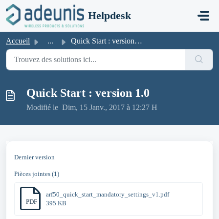
Passer au contenu principal
Helpdesk
Accueil
...
Quick Start : version 1.0
Quick Start : version 1.0
Modifié le Dim, 15 Janv., 2017 à 12:27 H
Dernier version
Pièces jointes (1)
arf50_quick_start_mandatory_settings_v1.pdf
PDF
395 KB