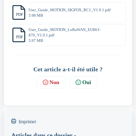
User_Guide_MOTION_SIGFOX_RC1_V1.0.1.pdf
PDF
5.98 MB
User_Guide_MOTION_LoRaWAN_EU863-
870_V1.0.1.pdf
PDF
5.97 MB
Cet article a-t-il été utile ?
Non
Oui
Imprimer
Articles dans ce dossier -