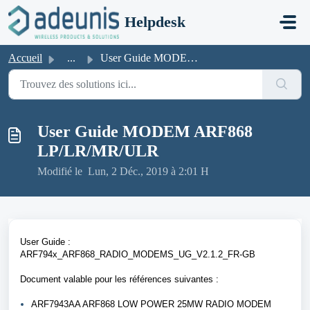
Passer au contenu principal
Helpdesk
Accueil
...
User Guide MODEM ARF868 LP/LR/MR/ULR
User Guide MODEM ARF868
LP/LR/MR/ULR
Modifié le Lun, 2 Déc., 2019 à 2:01 H
User Guide :
ARF794x_ARF868_RADIO_MODEMS_UG_V2.1.2_FR-GB
Document valable pour les références suivantes :
ARF7943AA ARF868 LOW POWER 25MW RADIO MODEM