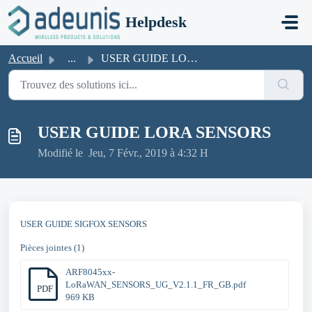
Passer au contenu principal
Helpdesk
Accueil
...
USER GUIDE LORA SENSORS
USER GUIDE LORA SENSORS
Modifié le Jeu, 7 Févr., 2019 à 4:32 H
USER GUIDE SIGFOX SENSORS
Pièces jointes (1)
ARF8045xx-
LoRaWAN_SENSORS_UG_V2.1.1_FR_GB.pdf
PDF
969 KB