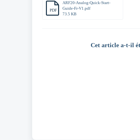
ARF20-Analog-Quick-Start-
Guide-Fr-V1.pdf
PDF
73.5 KB
Cet article a-t-il é